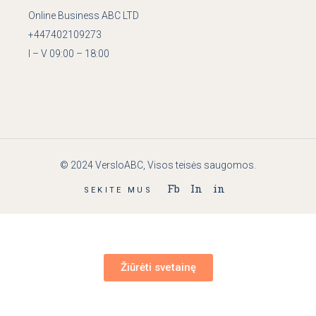
Online Business ABC LTD
+447402109273
I – V 09:00 – 18:00
© 2024
VersloABC
, Visos teisės saugomos.
Fb
In
in
SEKITE MUS
Žiūrėti svetainę