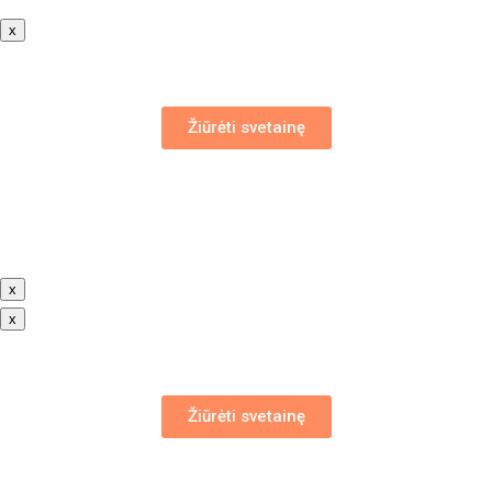
x
Žiūrėti svetainę
x
x
Žiūrėti svetainę