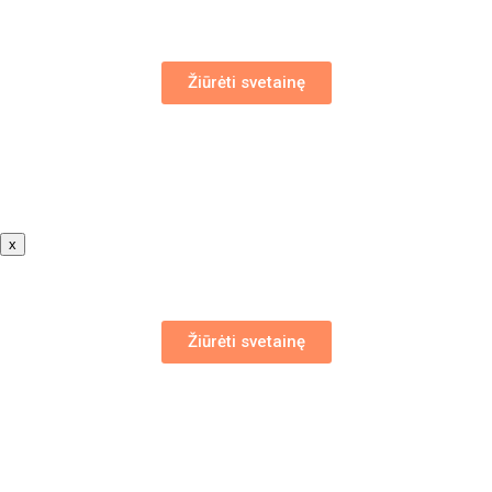
Žiūrėti svetainę
x
Žiūrėti svetainę