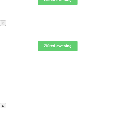
x
Žiūrėti svetainę
x