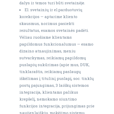
dalys ir temos turi būti svetainėje.
El. svetainių ir el.parduotuvių
korekcijos — aptarime kliento
skausmus, norimus pasiekti
rezultatus, esamos svetainės padėti.
Vėliau ruošiame klientams
papildomus funkcionalumus — esamo
dizaino atnaujinimas, meniu
sutvarkymas, reikiamų papildomų
puslapių sukūrimas (apie mus, DUK,
tinklaraštis, reikiamų paslaugų
iškėlimas į titulinį puslapį, soc. tinklų
postų pajungimas, 3 laiškų sistemos
integracija, klientams palikus
krepšelį, nemokamo siuntimo
funkcijos integracija, prijungimas prie
naujienlaiškių, mokėjimo sistemų,