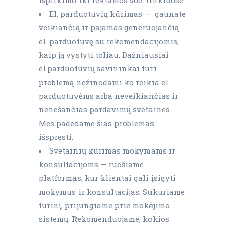
išpirkimo iki reklamos soc. tinkluose.
El. parduotuvių kūrimas — gaunate
veikiančią ir pajamas generuojančią
el. parduotuvę su rekomendacijomis,
kaip ją vystyti toliau. Dažniausiai
el.parduotuvių savininkai turi
problemą nežinodami ko reikia el.
parduotuvėms arba neveikiančias ir
nenešančias pardavimų svetaines.
Mes padedame šias problemas
išspręsti.
Svetainių kūrimas mokymams ir
konsultacijoms — ruošiame
platformas, kur klientai gali įsigyti
mokymus ir konsultacijas. Sukuriame
turinį, prijungiame prie mokėjimo
sistemų. Rekomenduojame, kokios