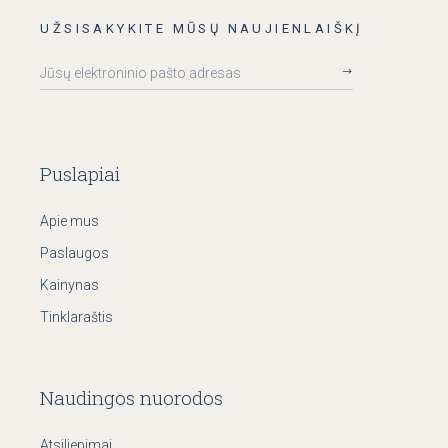
UŽSISAKYKITE MŪSŲ NAUJIENLAIŠKĮ
Puslapiai
Apie mus
Paslaugos
Kainynas
Tinklaraštis
Naudingos nuorodos
Atsiliepimai