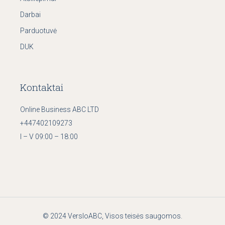
Darbai
Parduotuvė
DUK
Kontaktai
Online Business ABC LTD
+447402109273
I – V 09:00 – 18:00
© 2024
VersloABC
, Visos teisės saugomos.