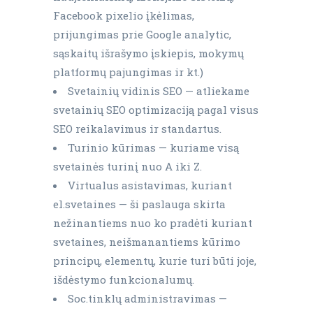
Facebook pixelio įkėlimas,
prijungimas prie Google analytic,
sąskaitų išrašymo įskiepis, mokymų
platformų pajungimas ir kt.)
Svetainių vidinis SEO — atliekame
svetainių SEO optimizaciją pagal visus
SEO reikalavimus ir standartus.
Turinio kūrimas — kuriame visą
svetainės turinį nuo A iki Z.
Virtualus asistavimas, kuriant
el.svetaines — ši paslauga skirta
nežinantiems nuo ko pradėti kuriant
svetaines, neišmanantiems kūrimo
principų, elementų, kurie turi būti joje,
išdėstymo funkcionalumų.
Soc.tinklų administravimas —