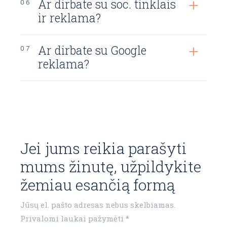
Ar dirbate su soc. tinklais
ir reklama?
Ar dirbate su Google
reklama?
Jei jums reikia parašyti
mums žinutę, užpildykite
žemiau esančią formą
Jūsų el. pašto adresas nebus skelbiamas.
Privalomi laukai pažymėti *