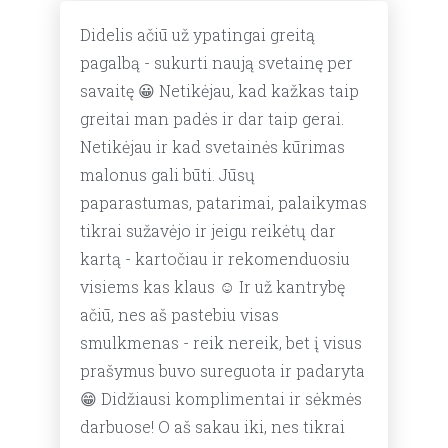
Didelis ačiū už ypatingai greitą
pagalbą - sukurti naują svetainę per
savaitę 😀 Netikėjau, kad kažkas taip
greitai man padės ir dar taip gerai.
Netikėjau ir kad svetainės kūrimas
malonus gali būti. Jūsų
paparastumas, patarimai, palaikymas
tikrai sužavėjo ir jeigu reikėtų dar
kartą - kartočiau ir rekomenduosiu
visiems kas klaus ☺️ Ir už kantrybę
ačiū, nes aš pastebiu visas
smulkmenas - reik nereik, bet į visus
prašymus buvo sureguota ir padaryta
😁 Didžiausi komplimentai ir sėkmės
darbuose! O aš sakau iki, nes tikrai