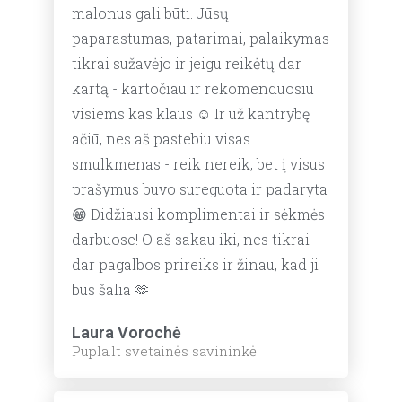
malonus gali būti. Jūsų
paparastumas, patarimai, palaikymas
tikrai sužavėjo ir jeigu reikėtų dar
kartą - kartočiau ir rekomenduosiu
visiems kas klaus ☺️ Ir už kantrybę
ačiū, nes aš pastebiu visas
smulkmenas - reik nereik, bet į visus
prašymus buvo sureguota ir padaryta
😁 Didžiausi komplimentai ir sėkmės
darbuose! O aš sakau iki, nes tikrai
dar pagalbos prireiks ir žinau, kad ji
bus šalia 🫶
Laura Vorochė
Pupla.lt svetainės savininkė