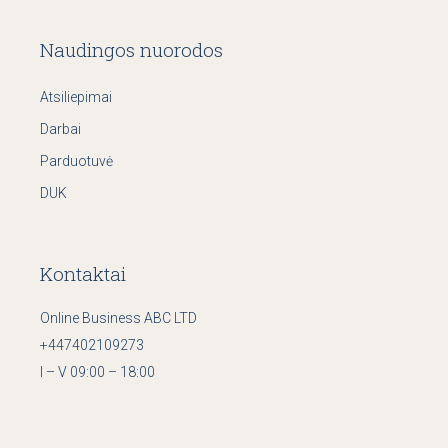
Naudingos nuorodos
Atsiliepimai
Darbai
Parduotuvė
DUK
Kontaktai
Online Business ABC LTD
+447402109273
I – V 09:00 – 18:00