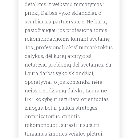
detalėms ir veiksmų numatymas į
priekį. Darbas vyko sklandžiai, o
svarbiausia partnerystėje. Ne kartą
pasidžiaugiau jos profesionaliomis
rekomendacijomis kuriant svetainę.
Jos „profesionali akis“ numatė tokius
dalykus, dėl kurių ateityje aš
neturėsiu problemų dėl svetainės. Su
Laura darbai vyko sklandžiai,
operatyviai, o jos komandai nėra
neišsprendžiamų dalykų. Laura ne
tik į kokybę ir rezultatą orientuotas
žmogus, bet ir puikus strategas,
organizatorius, galintis
rekomenduoti, surasti ir suburti
tinkamus žmones veiklos plėtrai.