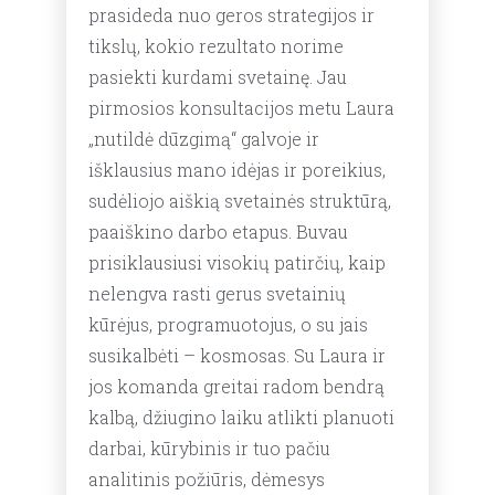
prasideda nuo geros strategijos ir
tikslų, kokio rezultato norime
pasiekti kurdami svetainę. Jau
pirmosios konsultacijos metu Laura
„nutildė dūzgimą“ galvoje ir
išklausius mano idėjas ir poreikius,
sudėliojo aiškią svetainės struktūrą,
paaiškino darbo etapus. Buvau
prisiklausiusi visokių patirčių, kaip
nelengva rasti gerus svetainių
kūrėjus, programuotojus, o su jais
susikalbėti – kosmosas. Su Laura ir
jos komanda greitai radom bendrą
kalbą, džiugino laiku atlikti planuoti
darbai, kūrybinis ir tuo pačiu
analitinis požiūris, dėmesys