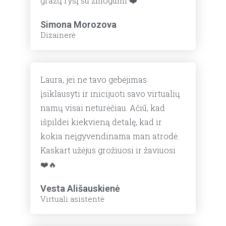
gražų ryšį su žmogumi ❤️
Simona Morozova
Dizainerė
Laura, jei ne tavo gebėjimas
įsiklausyti ir inicijuoti savo virtualių
namų visai neturėčiau. Ačiū, kad
išpildei kiekvieną detalę, kad ir
kokia neįgyvendinama man atrodė.
Kaskart užėjus grožiuosi ir žaviuosi
❤️🔥
Vesta Ališauskienė
Virtuali asistentė