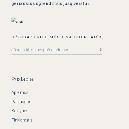
geriausius sprendimus jūsų verslui.
UŽSISAKYKITE MŪSŲ NAUJIENLAIŠKĮ
Puslapiai
Apie mus
Paslaugos
Kainynas
Tinklaraštis