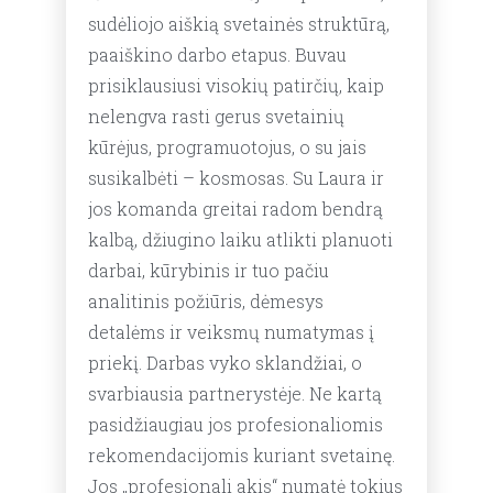
sudėliojo aiškią svetainės struktūrą,
paaiškino darbo etapus. Buvau
prisiklausiusi visokių patirčių, kaip
nelengva rasti gerus svetainių
kūrėjus, programuotojus, o su jais
susikalbėti – kosmosas. Su Laura ir
jos komanda greitai radom bendrą
kalbą, džiugino laiku atlikti planuoti
darbai, kūrybinis ir tuo pačiu
analitinis požiūris, dėmesys
detalėms ir veiksmų numatymas į
priekį. Darbas vyko sklandžiai, o
svarbiausia partnerystėje. Ne kartą
pasidžiaugiau jos profesionaliomis
rekomendacijomis kuriant svetainę.
Jos „profesionali akis“ numatė tokius