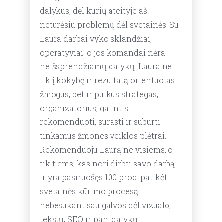
dalykus, dėl kurių ateityje aš
neturėsiu problemų dėl svetainės. Su
Laura darbai vyko sklandžiai,
operatyviai, o jos komandai nėra
neišsprendžiamų dalykų. Laura ne
tik į kokybę ir rezultatą orientuotas
žmogus, bet ir puikus strategas,
organizatorius, galintis
rekomenduoti, surasti ir suburti
tinkamus žmones veiklos plėtrai.
Rekomenduoju Laurą ne visiems, o
tik tiems, kas nori dirbti savo darbą
ir yra pasiruošęs 100 proc. patikėti
svetainės kūrimo procesą
nebesukant sau galvos dėl vizualo,
tekstų, SEO ir pan. dalykų.