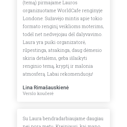
(temą) pirmajame Lauros
organizuotame WorldCafe renginyje
Londone. Sužavėjo mintis apie tokio
formato renginį veiklioms moterims,
todėl net nedvejojau dėl dalyvavimo.
Laura yra puiki organizatorė,
rūpestinga, atsakinga, daug dėmesio
skiria detalėms, geba išlaikyti
renginio temą, kryptį ir malonia
atmosferą. Labai rekomenduoju!
Lina Rimašauskienė
Verslo koučerė
Su Laura bendradarbiaujame daugiau
nei porą metų. Kreipiausi, kai mano