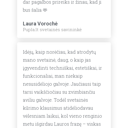
dar pagalbos prireiks ir žinau, kad ji
bus šalia 🫶
Laura Vorochė
Pupla.lt svetainės savininkė
Idėjų, kaip norėčiau, kad atrodytų
mano svetainė, daug, o kaip jas
įgyvendinti techniškai, estetiškai, ir
funkcionaliai, man niekaip
nesusidėliojo galvoje. Jaučiausi taip
tarsi vaikščiočiau su zvimbiančiu
aviliu galvoje. Todėl svetainės
kūrimo klausimus atidėliodavau
vėlesniam laikui, kol vieno renginio
metu išgirdau Lauros frazę – viskas