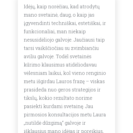
Idėjų, kaip norėčiau, kad atrodytų
mano svetainė, daug, o kaip jas
įgyvendinti techniškai, estetiškai, ir
funkcionaliai, man niekaip
nesusidėliojo galvoje. Jaučiausi taip
tarsi vaikščiočiau su zvimbiančiu
aviliu galvoje. Todėl svetainės
kūrimo klausimus atidėliodavau
vėlesniam laikui, kol vieno renginio
metu išgirdau Lauros frazę – viskas
prasideda nuo geros strategijos ir
tikslų, kokio rezultato norime
pasiekti kurdami svetainę. Jau
pirmosios konsultacijos metu Laura
„nutildė dūzgimą“ galvoje ir
išklausius mano idėjas ir poreikius,