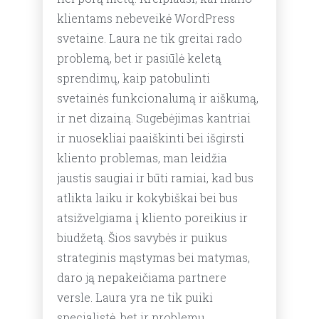
klientams nebeveikė WordPress
svetaine. Laura ne tik greitai rado
problemą, bet ir pasiūlė keletą
sprendimų, kaip patobulinti
svetainės funkcionalumą ir aiškumą,
ir net dizainą. Sugebėjimas kantriai
ir nuosekliai paaiškinti bei išgirsti
kliento problemas, man leidžia
jaustis saugiai ir būti ramiai, kad bus
atlikta laiku ir kokybiškai bei bus
atsižvelgiama į kliento poreikius ir
biudžetą. Šios savybės ir puikus
strateginis mąstymas bei matymas,
daro ją nepakeičiama partnere
versle. Laura yra ne tik puiki
specialistė, bet ir problemų