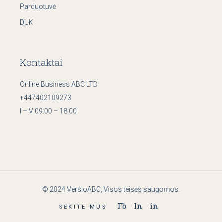
Parduotuvė
DUK
Kontaktai
Online Business ABC LTD
+447402109273
I – V 09:00 – 18:00
© 2024
VersloABC
, Visos teisės saugomos.
Fb
In
in
SEKITE MUS