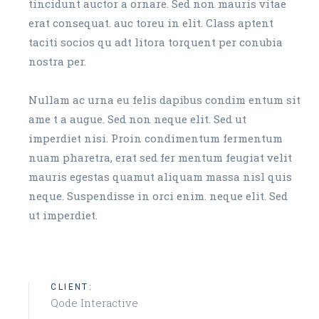
tincidunt auctor a ornare. Sed non mauris vitae
erat consequat. auc toreu in elit. Class aptent
taciti socios qu adt litora torquent per conubia
nostra per.
Nullam ac urna eu felis dapibus condim entum sit
ame t a augue. Sed non neque elit. Sed ut
imperdiet nisi. Proin condimentum fermentum
nuam pharetra, erat sed fer mentum feugiat velit
mauris egestas quamut aliquam massa nisl quis
neque. Suspendisse in orci enim. neque elit. Sed
ut imperdiet.
CLIENT:
Qode Interactive