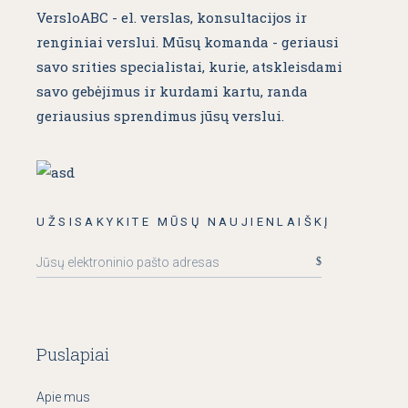
VersloABC - el. verslas, konsultacijos ir
renginiai verslui. Mūsų komanda - geriausi
savo srities specialistai, kurie, atskleisdami
savo gebėjimus ir kurdami kartu, randa
geriausius sprendimus jūsų verslui.
UŽSISAKYKITE MŪSŲ NAUJIENLAIŠKĮ
Puslapiai
Apie mus