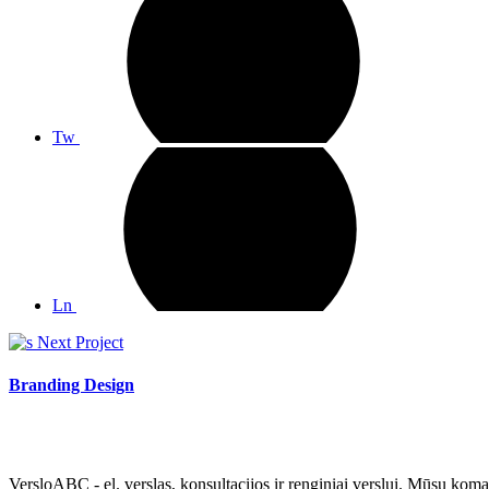
Tw
Ln
Next Project
Branding Design
VersloABC - el. verslas, konsultacijos ir renginiai verslui. Mūsų koman