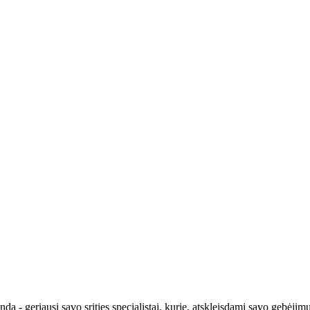
da - geriausi savo srities specialistai, kurie, atskleisdami savo gebėjim