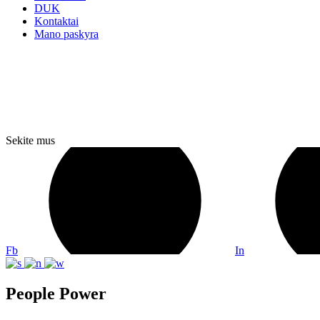
DUK
Kontaktai
Mano paskyra
Sekite mus
Fb
In
People Power