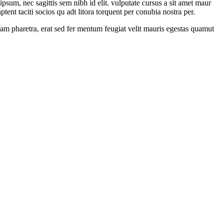
psum, nec sagittis sem nibh id elit. vulputate cursus a sit amet maur
tent taciti socios qu adt litora torquent per conubia nostra per.
m pharetra, erat sed fer mentum feugiat velit mauris egestas quamut