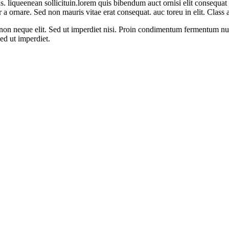
. liqueenean sollicituin.lorem quis bibendum auct ornisi elit consequat i
 ornare. Sed non mauris vitae erat consequat. auc toreu in elit. Class ap
non neque elit. Sed ut imperdiet nisi. Proin condimentum fermentum nua
ed ut imperdiet.