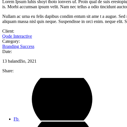
Lorem Ipsum luhis shoyt thoto ionvers uf. Proin qual de suis erestopius
is. Morbi accumsan ipsum velit. Nam nec tellus a odio tincidunt auctor a
Nullam ac urna eu felis dapibus condim entum sit ame t a augue. Sed 
aliquam massa nisl quis neque. Suspendisse in orci enim. neque elit. S
Client:
Qode Interactive
Category:
Branding
Success
Date:
13 balandžio, 2021
Share:
Fb