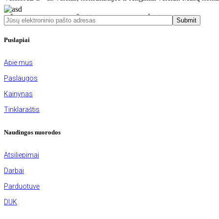
UŽSISAKYKITE MŪSŲ NAUJIENLAIŠKĮ
Submit
Puslapiai
Apie mus
Paslaugos
Kainynas
Tinklaraštis
Naudingos nuorodos
Atsiliepimai
Darbai
Parduotuvė
DUK