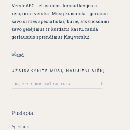
VersloABC - el. verslas, konsultacijos ir
renginiai verslui. Mūsų komanda - geriausi
savo srities specialistai, kurie, atskleisdami
savo gebėjimus ir kurdami kartu, randa
geriausius sprendimus jūsų verslui.
UŽSISAKYKITE MŪSŲ NAUJIENLAIŠKĮ
Puslapiai
Apie mus