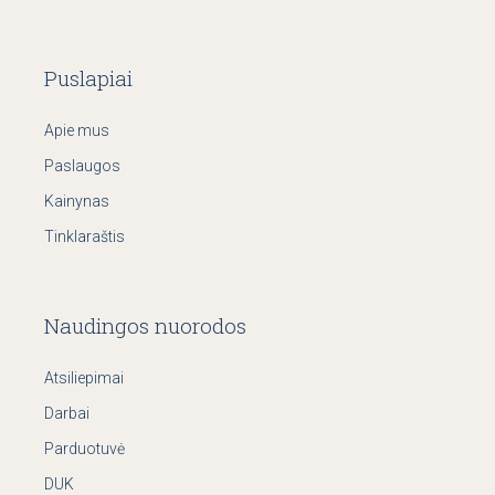
Puslapiai
Apie mus
Paslaugos
Kainynas
Tinklaraštis
Naudingos nuorodos
Atsiliepimai
Darbai
Parduotuvė
DUK