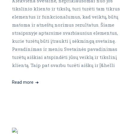
Kiekviena svetainė, nepriklausomai nuo jos
tikslinio kliento ir tikslų, turi turėti tam tikrus
elementus ir funkcionalumus, kad veiktų, būtų
matoma ir atneštų norimus rezultatus. Šiame
straipsnyje aptarsime svarbiausius elementus,
kurie turėtų būti įtraukti į sėkmingą svetainę.
Pavadinimas ir meniu Svetainės pavadinimas
turėtų aiškiai atspindėti jūsų veiklą ir tikslinį
klientą. Taip pat svarbu turėti aiškų ir [&helli
Read more