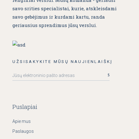
renginiai verslui. Mūsų komanda - geriausi
savo srities specialistai, kurie, atskleisdami
savo gebėjimus ir kurdami kartu, randa
geriausius sprendimus jūsų verslui.
UŽSISAKYKITE MŪSŲ NAUJIENLAIŠKĮ
Puslapiai
Apie mus
Paslaugos