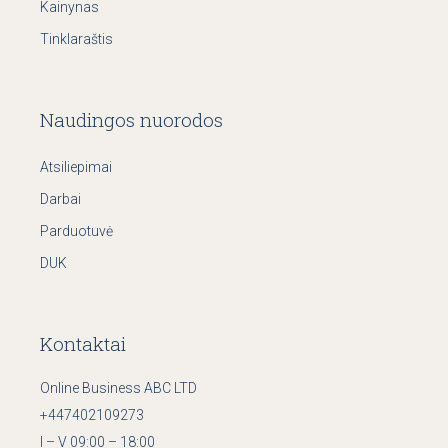
Kainynas
Tinklaraštis
Naudingos nuorodos
Atsiliepimai
Darbai
Parduotuvė
DUK
Kontaktai
Online Business ABC LTD
+447402109273
I – V 09:00 – 18:00