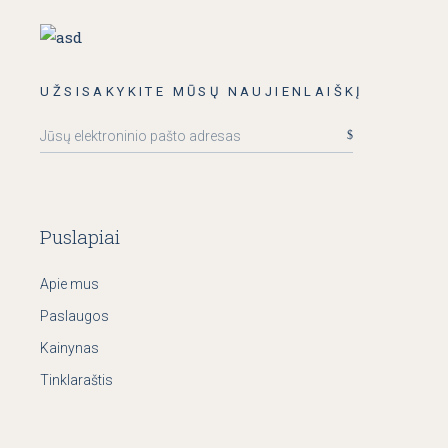
UŽSISAKYKITE MŪSŲ NAUJIENLAIŠKĮ
Puslapiai
Apie mus
Paslaugos
Kainynas
Tinklaraštis