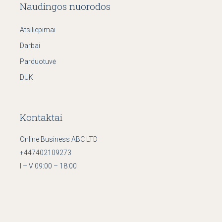
Naudingos nuorodos
Atsiliepimai
Darbai
Parduotuvė
DUK
Kontaktai
Online Business ABC LTD
+447402109273
I – V 09:00 – 18:00